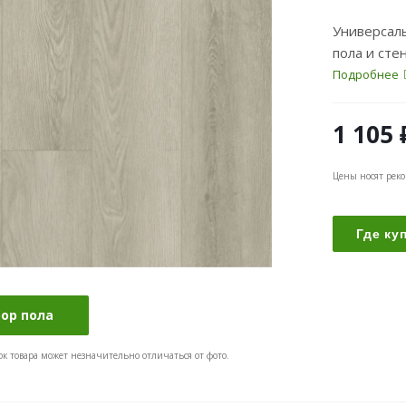
Универсал
пола и сте
Подробнее
1 105
Цены носят рек
Где ку
бор пола
ок товара может незначительно отличаться от фото.