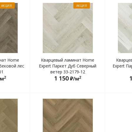
АКЦИЯ
АКЦИЯ
нат Home
Кварцевый ламинат Home
Кварце
 Вековой лес
Expert Паркет Дуб Северный
Expert Па
01
ветер 33-2179-12
1 150
2
2
/м
₽/м