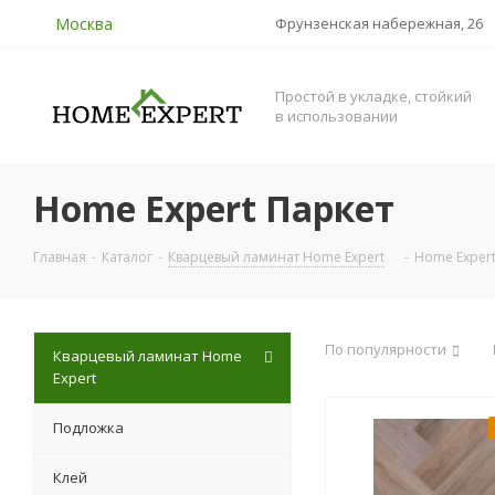
Москва
Фрунзенская набережная, 26
Простой в укладке, стойкий
в использовании
Home Expert Паркет
Главная
-
Каталог
-
Кварцевый ламинат Home Expert
-
Home Expert
По популярности
Кварцевый ламинат Home
Expert
Подложка
Клей