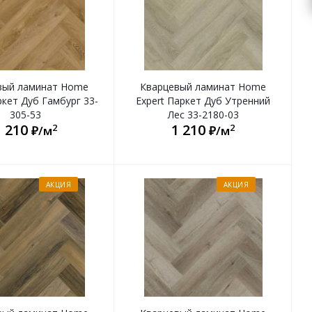
вый ламинат Home
Кварцевый ламинат Home
ркет Дуб Гамбург 33-
Expert Паркет Дуб Утренний
305-53
Лес 33-2180-03
1 210
1 210
2
2
₽/м
₽/м
АКЦИЯ
АКЦИЯ