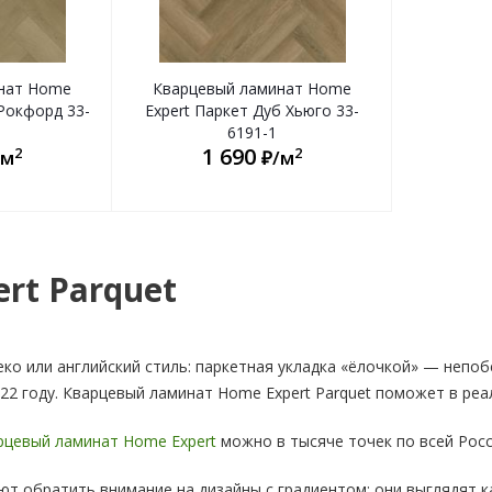
нат Home
Кварцевый ламинат Home
 Рокфорд 33-
Expert Паркет Дуб Хьюго 33-
6191-1
1 690
2
2
/м
₽/м
rt Parquet
деко или английский стиль: паркетная укладка «ёлочкой» — непо
022 году. Кварцевый ламинат Home Expert Parquet поможет в реа
рцевый ламинат Home Expert
можно в тысяче точек по всей Росс
т обратить внимание на дизайны с градиентом: они выглядят к