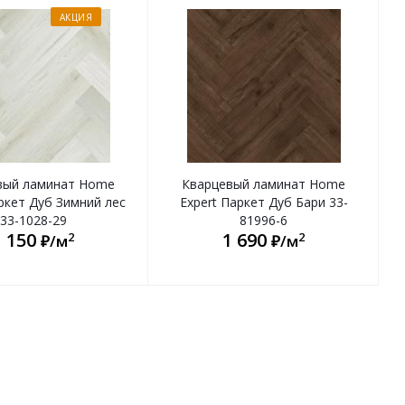
АКЦИЯ
вый ламинат Home
Кварцевый ламинат Home
ркет Дуб Зимний лес
Expert Паркет Дуб Бари 33-
33-1028-29
81996-6
1 150
1 690
2
2
₽/м
₽/м