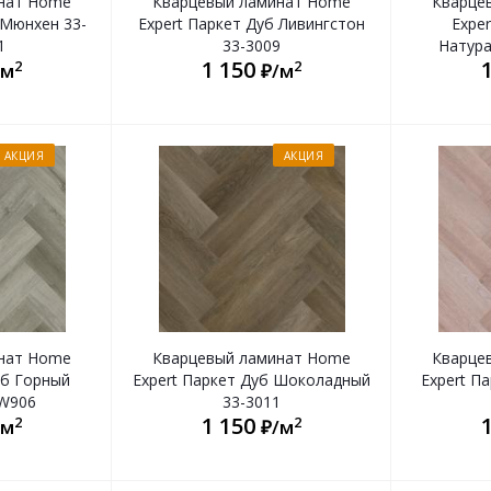
нат Home
Кварцевый ламинат Home
Кварце
 Мюнхен 33-
Expert Паркет Дуб Ливингстон
Exper
1
33-3009
Натур
1 150
2
2
/м
₽/м
АКЦИЯ
АКЦИЯ
нат Home
Кварцевый ламинат Home
Кварце
уб Горный
Expert Паркет Дуб Шоколадный
Expert П
8W906
33-3011
1 150
2
2
/м
₽/м