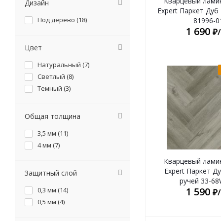
Кварцевый лами
Дизайн
Expert Паркет Дуб
Под дерево (
18
)
81996-0
1 690
₽
Цвет
Натуральный (
7
)
Светлый (
8
)
Темный (
3
)
Общая толщина
3,5 мм (
11
)
4 мм (
7
)
Кварцевый лами
Expert Паркет Д
Защитный слой
ручей 33-6
1 590
0,3 мм (
14
)
₽
0,5 мм (
4
)