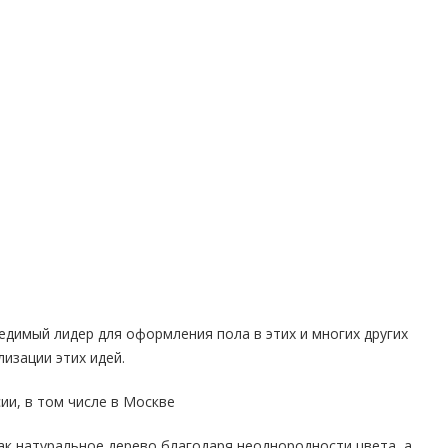
бедимый лидер для оформления пола в этих и многих других
лизации этих идей.
ии, в том числе в Москве
ак натуральное дерево благодаря неоднородности цвета, а