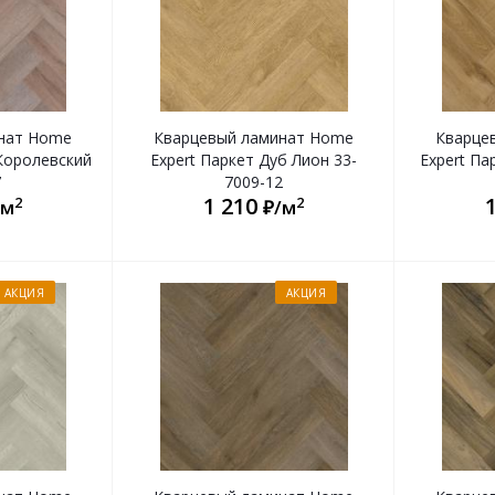
нат Home
Кварцевый ламинат Home
Кварце
 Королевский
Expert Паркет Дуб Лион 33-
Expert Па
7
7009-12
1 210
2
2
/м
₽/м
АКЦИЯ
АКЦИЯ