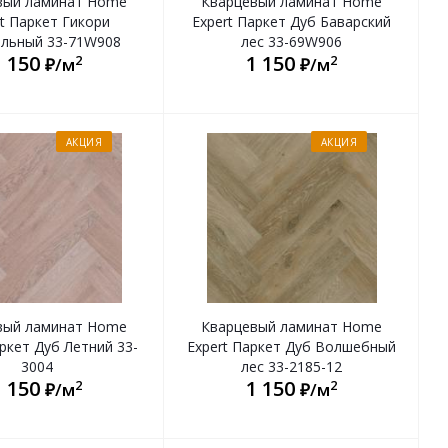
вый ламинат Home
Кварцевый ламинат Home
t Паркет Гикори
Expert Паркет Дуб Баварский
альный 33-71W908
лес 33-69W906
1 150
1 150
2
2
₽/м
₽/м
АКЦИЯ
АКЦИЯ
вый ламинат Home
Кварцевый ламинат Home
аркет Дуб Летний 33-
Expert Паркет Дуб Волшебный
3004
лес 33-2185-12
1 150
1 150
2
2
₽/м
₽/м