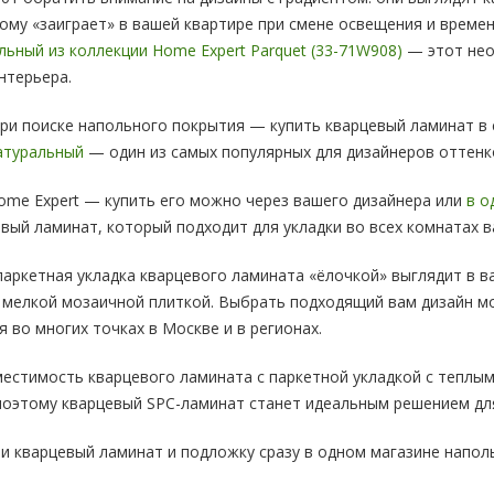
ому «заиграет» в вашей квартире при смене освещения и време
льный из коллекции Home Expert Parquet (33-71W908)
— этот нео
нтерьера.
при поиске напольного покрытия — купить кварцевый ламинат в
Натуральный
— один из самых популярных для дизайнеров оттенк
me Expert — купить его можно через вашего дизайнера или
в о
вый ламинат, который подходит для укладки во всех комнатах в
аркетная укладка кварцевого ламината «ёлочкой» выглядит в в
 мелкой мозаичной плиткой. Выбрать подходящий вам дизайн м
 во многих точках в Москве и в регионах.
местимость кварцевого ламината с паркетной укладкой с тепл
 поэтому кварцевый SPC-ламинат станет идеальным решением д
 кварцевый ламинат и подложку сразу в одном магазине напол