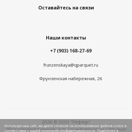
Оставайтесь на связи
Наши контакты
+7 (903) 168-27-69
frunzenskaya@qparquet.ru
Фрунзенская набережная, 26
2026 © ООО "Рефлор"
Используя наш сайт, вы даете согласие на использование файлов cookie в
Обращаем ваше внимание на то, что информация на сайте носит
соответствии с нашей политикой конфиденциальности. Подробнее в