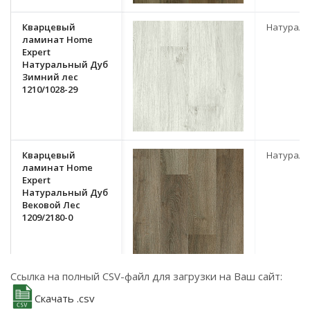
Кварцевый
Натурал
ламинат Home
Expert
Натуральный Дуб
Зимний лес
1210/1028-29
Кварцевый
Натурал
ламинат Home
Expert
Натуральный Дуб
Вековой Лес
1209/2180-0
Ссылка на полный CSV-файл для загрузки на Ваш сайт:
Кварцевый
Натурал
ламинат Home
Скачать .csv
Expert