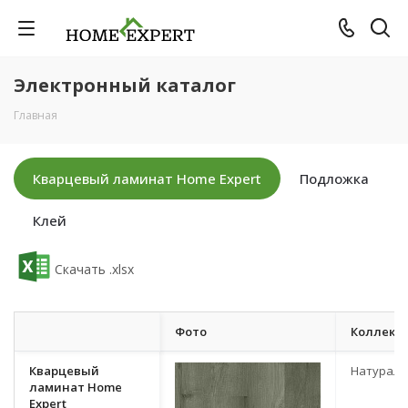
Электронный каталог
Главная
Кварцевый ламинат Home Expert
Подложка
Клей
Скачать .xlsx
Фото
Коллекц
Кварцевый
Натурал
ламинат Home
Expert