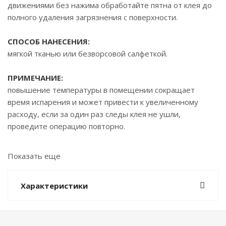
движениями без нажима обработайте пятна от клея до
полного удаления загрязнения с поверхности.
СПОСОБ НАНЕСЕНИЯ:
мягкой тканью или безворсовой салфеткой.
ПРИМЕЧАНИЕ:
повышение температуры в помещении сокращает
время испарения и может привести к увеличенному
расходу, если за один раз следы клея не ушли,
проведите операцию повторно.
СРОК ХРАНЕНИЯ:
Показать еще
24 месяца в герметичной упаковке. Внимание!
Проверьте очиститель на небольшом участке перед
Характеристики
использованием. Избегайте сильного надавливания при
очистке, чтобы не поцарапать финишное покрытие.